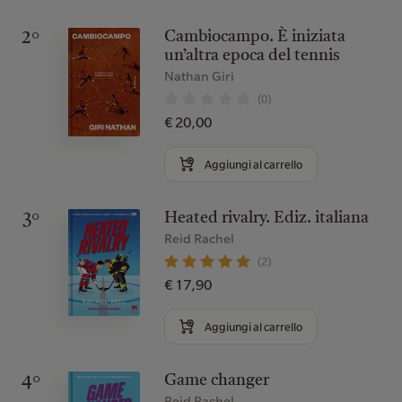
Cambiocampo. È iniziata
2°
un’altra epoca del tennis
Nathan Giri
(0)
€ 20,00
Aggiungi al carrello
Heated rivalry. Ediz. italiana
3°
Reid Rachel
(2)
€ 17,90
Aggiungi al carrello
Game changer
4°
Reid Rachel