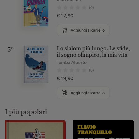
(0)
€ 17,90
Aggiungi al carrello
Lo slalom più lungo. Le sfide,
5°
il sogno olimpico, la mia vita
Tomba Alberto
(0)
€ 19,90
Aggiungi al carrello
I più popolari