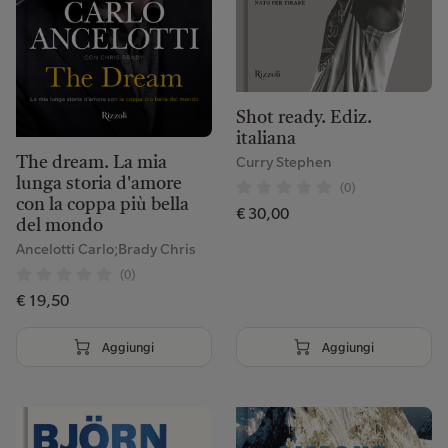
Shot ready. Ediz.
italiana
Curry Stephen
The dream. La mia
lunga storia d'amore
(0)
con la coppa più bella
€ 30,00
del mondo
Ancelotti Carlo;Brady Chris
(0)
€ 19,50
Aggiungi
Aggiungi