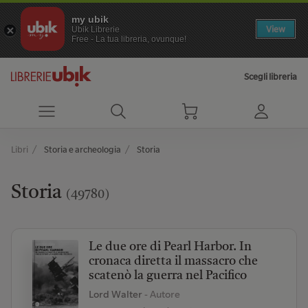
my ubik
View
Ubik Librerie
Free - La tua libreria, ovunque!
Scegli libreria
Libri
Storia e archeologia
Storia
Storia
(49780)
Le due ore di Pearl Harbor. In
cronaca diretta il massacro che
scatenò la guerra nel Pacifico
Lord Walter
- Autore