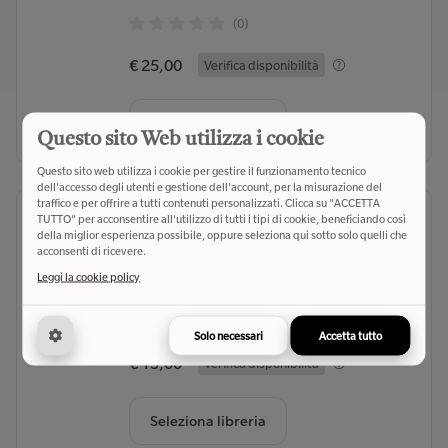
(0)
€ 25,00
Verifica disponibilità
Seleziona libreria
Questo sito Web utilizza i cookie
Questo sito web utilizza i cookie per gestire il funzionamento tecnico
dell'accesso degli utenti e gestione dell'account, per la misurazione del
traffico e per offrire a tutti contenuti personalizzati. Clicca su "ACCETTA
Fondato sulla sabbia. Un viaggio
TUTTO" per acconsentire all'utilizzo di tutti i tipi di cookie, beneficiando così
nel futuro di Israele
della miglior esperienza possibile, oppure seleziona qui sotto solo quelli che
acconsenti di ricevere.
Momigliano Anna
- Autore
Leggi la cookie policy
Garzanti (2026)
- Editore
(0)
Solo necessari
Accetta tutto
€ 13,00
Verifica disponibilità
Seleziona libreria