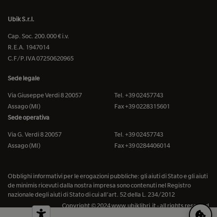
Ubik S.r.l.
Cap. Soc. 200.000 € i.v.
R.E.A. 1947014
C.F/P.IVA 07250620965
Sede legale
Via Giuseppe Verdi 8 20057
Tel. +39 02457743
Assago (MI)
Fax +39 0228315601
Sede operativa
Via G. Verdi 8 20057
Tel. +39 02457743
Assago (MI)
Fax +39 0284406014
Obblighi informativi per le erogazioni pubbliche: gli aiuti di Stato e gli aiuti
de minimis ricevuti dalla nostra impresa sono contenuti nel Registro
nazionale degli aiuti di Stato di cui all’art. 52 della L. 234/2012
Copyright © 2024 www.ubiklibri.it - all rights reserved